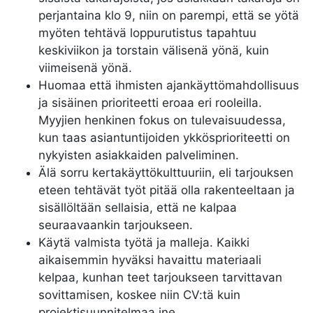
perjantaina klo 9, niin on parempi, että se yötä
myöten tehtävä loppurutistus tapahtuu
keskiviikon ja torstain välisenä yönä, kuin
viimeisenä yönä.
Huomaa että ihmisten ajankäyttömahdollisuus
ja sisäinen prioriteetti eroaa eri rooleilla.
Myyjien henkinen fokus on tulevaisuudessa,
kun taas asiantuntijoiden ykkösprioriteetti on
nykyisten asiakkaiden palveliminen.
Älä sorru kertakäyttökulttuuriin, eli tarjouksen
eteen tehtävät työt pitää olla rakenteeltaan ja
sisällöltään sellaisia, että ne kalpaa
seuraavaankin tarjoukseen.
Käytä valmista työtä ja malleja. Kaikki
aikaisemmin hyväksi havaittu materiaali
kelpaa, kunhan teet tarjoukseen tarvittavan
sovittamisen, koskee niin CV:tä kuin
projektisuunnitelmaa jne.