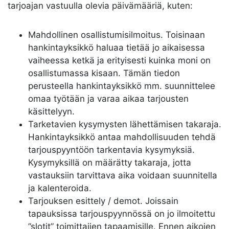
tarjoajan vastuulla olevia päivämääriä, kuten:
Mahdollinen osallistumisilmoitus. Toisinaan
hankintayksikkö haluaa tietää jo aikaisessa
vaiheessa ketkä ja erityisesti kuinka moni on
osallistumassa kisaan. Tämän tiedon
perusteella hankintayksikkö mm. suunnittelee
omaa työtään ja varaa aikaa tarjousten
käsittelyyn.
Tarketavien kysymysten lähettämisen takaraja.
Hankintayksikkö antaa mahdollisuuden tehdä
tarjouspyyntöön tarkentavia kysymyksiä.
Kysymyksillä on määrätty takaraja, jotta
vastauksiin tarvittava aika voidaan suunnitella
ja kalenteroida.
Tarjouksen esittely / demot. Joissain
tapauksissa tarjouspyynnössä on jo ilmoitettu
”slotit” toimittajien tapaamisille. Ennen aikojen