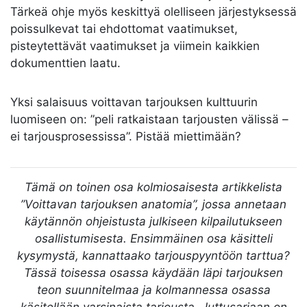
Tärkeä ohje myös keskittyä olelliseen järjestyksessä
poissulkevat tai ehdottomat vaatimukset,
pisteytettävät vaatimukset ja viimein kaikkien
dokumenttien laatu.
Yksi salaisuus voittavan tarjouksen kulttuurin
luomiseen on: ”peli ratkaistaan tarjousten välissä –
ei tarjousprosessissa”. Pistää miettimään?
Tämä on toinen osa kolmiosaisesta artikkelista
”Voittavan tarjouksen anatomia”, jossa annetaan
käytännön ohjeistusta julkiseen kilpailutukseen
osallistumisesta. Ensimmäinen osa käsitteli
kysymystä, kannattaako tarjouspyyntöön tarttua?
Tässä toisessa osassa käydään läpi tarjouksen
teon suunnitelmaa ja kolmannessa osassa
käsitellään varsinaista tarjousta. Juttusarjaan on