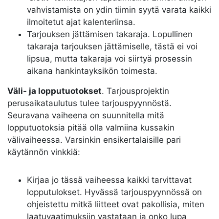
vahvistamista on ydin tiimin syytä varata kaikki
ilmoitetut ajat kalenteriinsa.
Tarjouksen jättämisen takaraja. Lopullinen
takaraja tarjouksen jättämiselle, tästä ei voi
lipsua, mutta takaraja voi siirtyä prosessin
aikana hankintayksikön toimesta.
Väli- ja lopputuotokset
. Tarjousprojektin
perusaikataulutus tulee tarjouspyynnöstä.
Seuravana vaiheena on suunnitella mitä
lopputuotoksia pitää olla valmiina kussakin
välivaiheessa. Varsinkin ensikertalaisille pari
käytännön vinkkiä:
Kirjaa jo tässä vaiheessa kaikki tarvittavat
lopputulokset. Hyvässä tarjouspyynnössä on
ohjeistettu mitkä liitteet ovat pakollisia, miten
laatuvaatimuksiin vastataan ja onko lupa