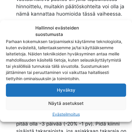
hinnoittelu, muitakin päätöskohteita voi olla ja
nämä kannattaa huomioida tässä vaiheessa.
Tehtävät.
Jaa tehtävät oman parhaan käytännön
Hallinnoi evästeiden
mukaisesti. Tähän kohtaan taas muutamat vinkit:
suostumusta
Parhaan kokemuksen tarjoamiseksi käytämme teknologioita,
kuten evästeitä, tallentaaksemme ja/tai käyttääksemme
Anna tehtäville sisäinen takaraja, joka on -20%
laitetietoja. Näiden tekniikoiden hyväksyminen antaa meille
– 1 päivä tarvittavasta kalenteriajasta. Eli kaikki
mahdollisuuden käsitellä tietoja, kuten selauskäyttäytymistä
taskit pitää olla valmiina 24h ennen
tai yksilöllisiä tunnuksia tällä sivustolla. Suostumuksen
tarjouspyynnössä esitettyä aikarajaa (-1
jättäminen tai peruuttaminen voi vaikuttaa haitallisesti
tiettyihin ominaisuuksiin ja toimintoihin.
päivä). Jos työmäärä on vähänkään oikein
arvioitu niin kokemus on osoittanut, että
Hyväksy
aikataulua sotkee enemmän kalenteriaika kuin
työmäärä. Tästä tulee tuo -20% nyrkkisääntö.
Näytä asetukset
Eli jos tehtävän suorittamiseen tarvitaan 10
Evästeilmoitus
kalenterityöpäivää, niin sisäisen takarajan
pitää olla -3 päivää (-20% -1 pv). Pidä kiinni
sisäistä takarajoista, jos asiakkaan takaraja on