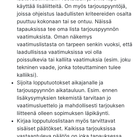
käyttää lisäliitteitä. On myös tarjouspyyntöjä,
joissa ohjeistus laadullisten kriteereiden osalta
puuttuu kokonaan tai se ontuu. Näissä
tapauksissa tee oma lista tarjouspyynnön
vaatimuksista. Oman näkemys
vaatimuslistasta on tarpeen senkin vuoksi, että
laadullisissa vaatimuksissa voi olla
poissulkevia tai kalliita vaatimuksia (esim. joku
tekninen vaade, jonka toteuttaminen tulee
kalliiksi).
Sijoita lopputuotokset aikajanalle ja
tarjouspyynnön aikatauluun. Esim. ennen
lisäkysymyksien tekemistä tarvitaan jo
vaatimusluettelo ja mahdollisesti tarjouksen
liitteenä olleen sopimuksen läpikäynti.
Kirjaa lopputuloslistaan myös tarvittavat
sisäiset päätökset. Kaikissa tarjouksissa
vastaantuleva päätös on joka tapauksessa