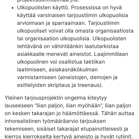
Ulkopuolisten käyttö. Prosessissa on hyvä
käyttää varsinaisen tarjoustiimin ulkopuolisia
arvioimaan ja sparraamaan. Tarjoustiimin
ulkopuoliset voivat olla omasta organisaatiosta
tai organisaation ulkopuolisia. Ulkopuolisten
tehtävänä on vähintäänkin laatutarkistaa
asiakkaalle menevät aineistot. Laajimmillaan
ulkopuolinen voi osallistua taktiikan
laatimiseen, asiakasnäkökulman
varmistamiseen (aineistojen, demojen ja
esittelyiden skriptaus ja treenaus).
Yleinen tarjousprojektin ongelma kiteytyy
lauseeseen ”liian paljon, liian myöhään”, liian paljon
on kesken takarajan jo häämöttäessä. Tähän auttaa
inhorealistinen työmääräarvio tarjouksen
tekemiseen, sisäiset takarajat etupainotteisesti ja
kierros kierrokselta kertyvä aineisto ja hyvät rutiinit.